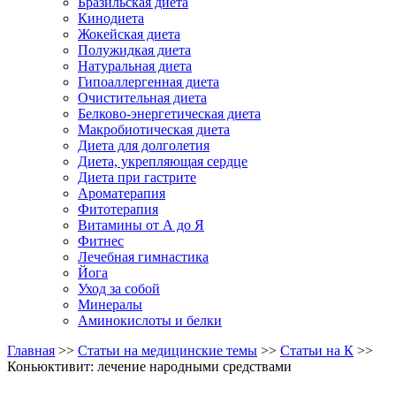
Бразильская диета
Кинодиета
Жокейская диета
Полужидкая диета
Натуральная диета
Гипоаллергенная диета
Очистительная диета
Белково-энергетическая диета
Макробиотическая диета
Диета для долголетия
Диета, укрепляющая сердце
Диета при гастрите
Ароматерапия
Фитотерапия
Витамины от А до Я
Фитнес
Лечебная гимнастика
Йога
Уход за собой
Минералы
Аминокислоты и белки
Главная
>>
Статьи на медицинские темы
>>
Статьи на К
>>
Коньюктивит: лечение народными средствами