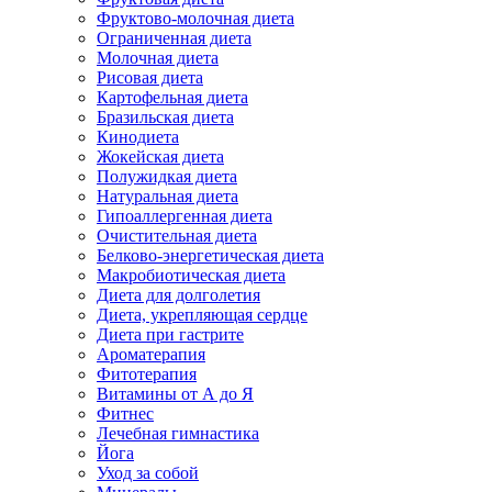
Фруктово-молочная диета
Ограниченная диета
Молочная диета
Рисовая диета
Картофельная диета
Бразильская диета
Кинодиета
Жокейская диета
Полужидкая диета
Натуральная диета
Гипоаллергенная диета
Очистительная диета
Белково-энергетическая диета
Макробиотическая диета
Диета для долголетия
Диета, укрепляющая сердце
Диета при гастрите
Ароматерапия
Фитотерапия
Витамины от А до Я
Фитнес
Лечебная гимнастика
Йога
Уход за собой