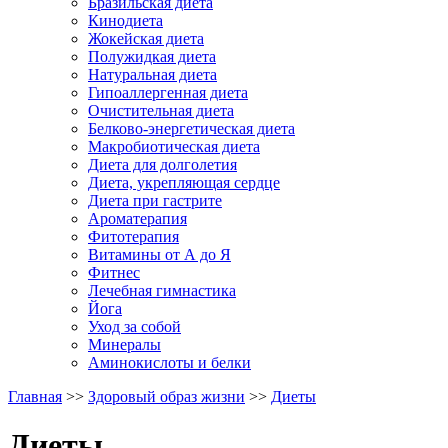
Бразильская диета
Кинодиета
Жокейская диета
Полужидкая диета
Натуральная диета
Гипоаллергенная диета
Очистительная диета
Белково-энергетическая диета
Макробиотическая диета
Диета для долголетия
Диета, укрепляющая сердце
Диета при гастрите
Ароматерапия
Фитотерапия
Витамины от А до Я
Фитнес
Лечебная гимнастика
Йога
Уход за собой
Минералы
Аминокислоты и белки
Главная
>>
Здоровый образ жизни
>>
Диеты
Диеты