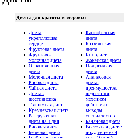
Диеты для красоты и здоровья
Диета,
Картофельная
укрепляющая
диета
сердце
Бразильская
Фруктовая диета
диета
Фруктово-
Кинодиета
молочная диета
Жокейская диета
Ограниченная
Полужидкая
диета
диета
Молочная диета
Ананасовая
Рисовая диета
диета:
Чайная диета
преимущества,
Диета -
недостатки,
шестидневка
механизм
Творожная диета
действия и
Кремлевская диета
выводы
Разгрузочная
специалистов
диета на 3 дня
Банановая диета
Рисовая диета
Восточная диета:
Белковая диета
похудение на 4
Грейпфруктовая
кг за 10 дней