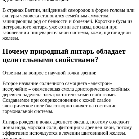
В странах Балтии, найденный самородок в форме головы или
фигуры человека становился семейным амулетом,
защищающим род от бедности и болезней. Короткие бусы из
натурального янтаря, уже сотни лет назад носили при
заболевании пищеварительной системы, кожи, щитовидной
железы.
Почему природный янтарь обладает
целительными свойствами?
Ответим на вопрос с научной точки зрения:
Второе название солнечного самоцвета «электрон»
неслучайно – окаменевшая смола доисторических хвойных
деревьев наделена электростатическими свойствами.
Создаваемое при соприкосновении с кожей слабое
электрическое поле благотворно влияет на состояние
гормональной системы.
Янтарь рожден в водах древнего океана, поэтому содержит
ионы йода, морской соли, фитонциды древней хвои, потому
эффективно используется в лечении щитовидной железы,
ожирения.