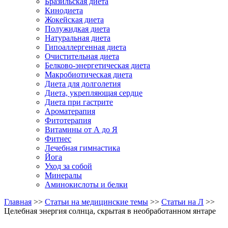
Бразильская диета
Кинодиета
Жокейская диета
Полужидкая диета
Натуральная диета
Гипоаллергенная диета
Очистительная диета
Белково-энергетическая диета
Макробиотическая диета
Диета для долголетия
Диета, укрепляющая сердце
Диета при гастрите
Ароматерапия
Фитотерапия
Витамины от А до Я
Фитнес
Лечебная гимнастика
Йога
Уход за собой
Минералы
Аминокислоты и белки
Главная
>>
Статьи на медицинские темы
>>
Статьи на Л
>>
Целебная энергия солнца, скрытая в необработанном янтаре