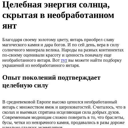
Целебная энергия солнца,
скрытая в необработанном
янт
Благодаря своему золотому цвету, янтарь приобрел славу
магического камня и дара богов. И по сей день, вера в силу
солнечного минерала велика. Народы на разных континентах
по-своему оценивали красоту и ценность поначалу еще
необработанного янтаря. Вот
тут
вы можете найти подборку
украшений из необработанного янтаря.
Опыт поколений подтверждает
целебную силу
В средневековой Европе высоко ценился необработанный
янтарь с множеством ямок и шероховатостей. Считалось, что в
сколах и выемках спрятана исцеляющая сила добрых духов.
Современным модницам сложно поверить в то, что браслеты,
бусы, четки из невзрачного камня, продавались в разы дороже
идеально гладких экземпляров.