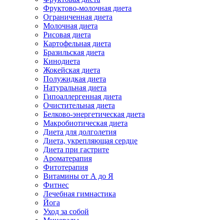
Фруктово-молочная диета
Ограниченная диета
Молочная диета
Рисовая диета
Картофельная диета
Бразильская диета
Кинодиета
Жокейская диета
Полужидкая диета
Натуральная диета
Гипоаллергенная диета
Очистительная диета
Белково-энергетическая диета
Макробиотическая диета
Диета для долголетия
Диета, укрепляющая сердце
Диета при гастрите
Ароматерапия
Фитотерапия
Витамины от А до Я
Фитнес
Лечебная гимнастика
Йога
Уход за собой