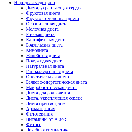
Народная медицина
Диета, укрепляющая сердце
Фруктовая диета
Фруктово-молочная диета
Ограниченная диета
Молочная диета
Рисовая диета
Картофельная диета
Бразильская диета
Кинодиета
Жокейская диета
Полужидкая диета
Натуральная диета
Гипоаллергенная диета
Очистительная диета
Белково-энергетическая диета
Макробиотическая диета
Диета для долголетия
Диета, укрепляющая сердце
Диета при гастрите
Ароматерапия
Фитотерапия
Витамины от А до Я
Фитнес
Лечебная гимнастика