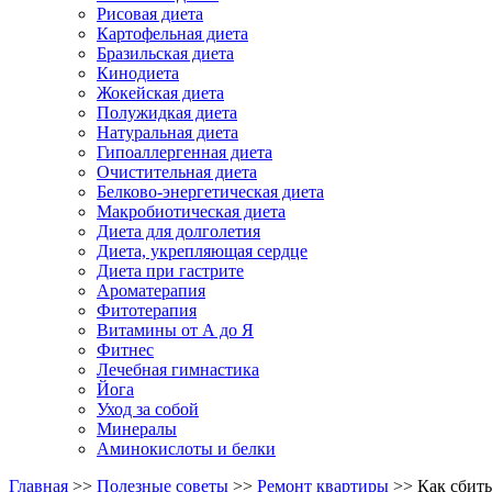
Рисовая диета
Картофельная диета
Бразильская диета
Кинодиета
Жокейская диета
Полужидкая диета
Натуральная диета
Гипоаллергенная диета
Очистительная диета
Белково-энергетическая диета
Макробиотическая диета
Диета для долголетия
Диета, укрепляющая сердце
Диета при гастрите
Ароматерапия
Фитотерапия
Витамины от А до Я
Фитнес
Лечебная гимнастика
Йога
Уход за собой
Минералы
Аминокислоты и белки
Главная
>>
Полезные советы
>>
Ремонт квартиры
>> Как сбить