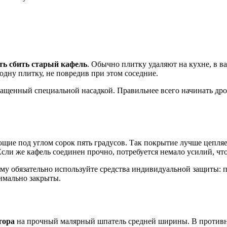
ть сбить старый кафель
. Обычно плитку удаляют на кухне, в 
одну плитку, не повредив при этом соседние.
нащенный специальной насадкой. Правильнее всего начинать дро
ющие под углом сорок пять градусов. Так покрытие лучше цепля
ли же кафель соединен прочно, потребуется немало усилий, что
тому обязательно используйте средства индивидуальной защиты:
симально закрыты.
тора
на прочный малярный шпатель средней ширины. В противно