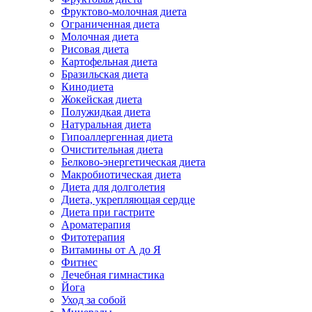
Фруктово-молочная диета
Ограниченная диета
Молочная диета
Рисовая диета
Картофельная диета
Бразильская диета
Кинодиета
Жокейская диета
Полужидкая диета
Натуральная диета
Гипоаллергенная диета
Очистительная диета
Белково-энергетическая диета
Макробиотическая диета
Диета для долголетия
Диета, укрепляющая сердце
Диета при гастрите
Ароматерапия
Фитотерапия
Витамины от А до Я
Фитнес
Лечебная гимнастика
Йога
Уход за собой