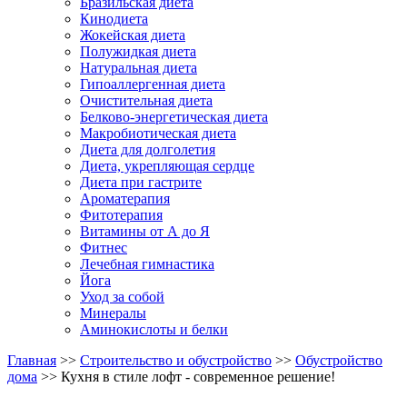
Бразильская диета
Кинодиета
Жокейская диета
Полужидкая диета
Натуральная диета
Гипоаллергенная диета
Очистительная диета
Белково-энергетическая диета
Макробиотическая диета
Диета для долголетия
Диета, укрепляющая сердце
Диета при гастрите
Ароматерапия
Фитотерапия
Витамины от А до Я
Фитнес
Лечебная гимнастика
Йога
Уход за собой
Минералы
Аминокислоты и белки
Главная
>>
Строительство и обустройство
>>
Обустройство
дома
>> Кухня в стиле лофт - современное решение!