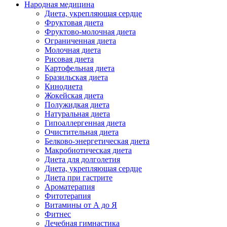
Народная медицина
Диета, укрепляющая сердце
Фруктовая диета
Фруктово-молочная диета
Ограниченная диета
Молочная диета
Рисовая диета
Картофельная диета
Бразильская диета
Кинодиета
Жокейская диета
Полужидкая диета
Натуральная диета
Гипоаллергенная диета
Очистительная диета
Белково-энергетическая диета
Макробиотическая диета
Диета для долголетия
Диета, укрепляющая сердце
Диета при гастрите
Ароматерапия
Фитотерапия
Витамины от А до Я
Фитнес
Лечебная гимнастика