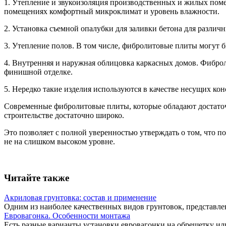
1. Утепление и звукоизоляция производственных и жилых пом
помещениях комфортный микроклимат и уровень влажности.
2. Установка съемной опалубки для заливки бетона для различ
3. Утепление полов. В том числе, фибролитовые плиты могут б
4. Внутренняя и наружная облицовка каркасных домов. Фиброл
финишной отделке.
5. Нередко такие изделия используются в качестве несущих ко
Современные фибролитовые плиты, которые обладают достато
строительстве достаточно широко.
Это позволяет с полной уверенностью утверждать о том, что поп
не на слишком высоком уровне.
Читайте также
Акриловая грунтовка: состав и применение
Одним из наиболее качественных видов грунтовок, представл
Евровагонка. Особенности монтажа
Есть разные варианты установки евровагонки на обрешетку ил