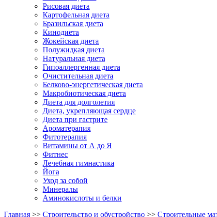
Рисовая диета
Картофельная диета
Бразильская диета
Кинодиета
Жокейская диета
Полужидкая диета
Натуральная диета
Гипоаллергенная диета
Очистительная диета
Белково-энергетическая диета
Макробиотическая диета
Диета для долголетия
Диета, укрепляющая сердце
Диета при гастрите
Ароматерапия
Фитотерапия
Витамины от А до Я
Фитнес
Лечебная гимнастика
Йога
Уход за собой
Минералы
Аминокислоты и белки
Главная
>>
Строительство и обустройство
>>
Строительные ма