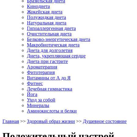
Бразильская диета
Кинодиета
Жокейская диета
Полужидкая диета
Натуральная диета
Гипоаллергенная диета
Очистительная диета
Белково-энергетическая диета
Макробиотическая диета
Диета для долголетия
Диета, укрепляющая сердце
Диета при гастрите
Ароматерапия
Фитотерапия
Витамины от А до Я
Фитнес
Лечебная гимнастика
Йога
Уход за собой
Минералы
Аминокислоты и белки
Главная
>>
Здоровый образ жизни
>>
Душевное состояние
Положительный настрой