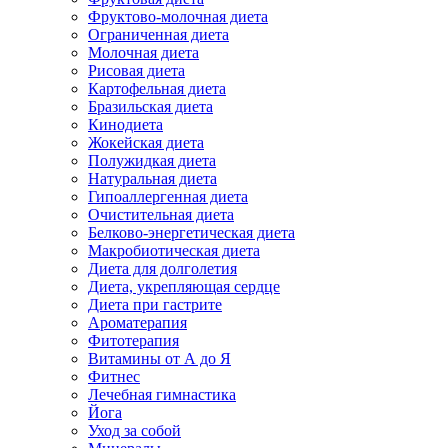
Фруктово-молочная диета
Ограниченная диета
Молочная диета
Рисовая диета
Картофельная диета
Бразильская диета
Кинодиета
Жокейская диета
Полужидкая диета
Натуральная диета
Гипоаллергенная диета
Очистительная диета
Белково-энергетическая диета
Макробиотическая диета
Диета для долголетия
Диета, укрепляющая сердце
Диета при гастрите
Ароматерапия
Фитотерапия
Витамины от А до Я
Фитнес
Лечебная гимнастика
Йога
Уход за собой