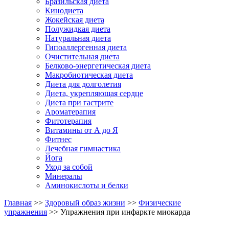
Бразильская диета
Кинодиета
Жокейская диета
Полужидкая диета
Натуральная диета
Гипоаллергенная диета
Очистительная диета
Белково-энергетическая диета
Макробиотическая диета
Диета для долголетия
Диета, укрепляющая сердце
Диета при гастрите
Ароматерапия
Фитотерапия
Витамины от А до Я
Фитнес
Лечебная гимнастика
Йога
Уход за собой
Минералы
Аминокислоты и белки
Главная
>>
Здоровый образ жизни
>>
Физические
упражнения
>> Упражнения при инфаркте миокарда