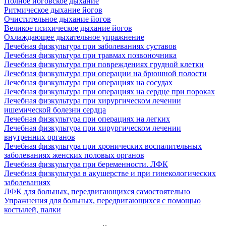
Полное йоговское дыхание
Ритмическое дыхание йогов
Очистительное дыхание йогов
Великое психическое дыхание йогов
Охлаждающее дыхательное упражнение
Лечебная физкультура при заболеваниях суставов
Лечебная физкультура при травмах позвоночника
Лечебная физкультура при повреждениях грудной клетки
Лечебная физкультура при операции на брюшной полости
Лечебная физкультура при операциях на сосудах
Лечебная физкультура при операциях на сердце при пороках
Лечебная физкультура при хирургическом лечении
ишемической болезни сердца
Лечебная физкультура при операциях на легких
Лечебная физкультура при хирургическом лечении
внутренних органов
Лечебная физкультура при хронических воспалительных
заболеваниях женских половых органов
Лечебная физкультура при беременности. ЛФК
Лечебная физкультура в акушерстве и при гинекологических
заболеваниях
ЛФК для больных, передвигающихся самостоятельно
Упражнения для больных, передвигающихся с помощью
костылей, палки