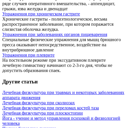
ряде случаев оперативного вмешательства, - аппендицит,
грыжи, язва желудка и двенадцат
Упражнения при хроническом гастрите
Хронические гастриты - полиэтиологическое, весьма
распространенное заболевание, при котором поражается
слизистая оболочка желудка.
Упражнения при заболеваниях органов пищеварения
Специальные физические упражнения для мышц брюшного
пресса оказывают непосредственное, воздействие на
внутрибрюшное давление
Упражнения при плеврите
На постельном режиме при экссудативном плеврите
лечебную гимнастику начинают со 2-3-го дня, чтобы не
допустить образования спаек.
Другие статьи
Лечебная физкультура при травмах и некоторых заболеваниях
аппарата движения
Лечебная физкультура при сколиозах
Лечебная физкультура при переломах костей таза
Лечебная физкультура при плоскостопии
Йога - учение и метод управления психикой и физиологией
человека