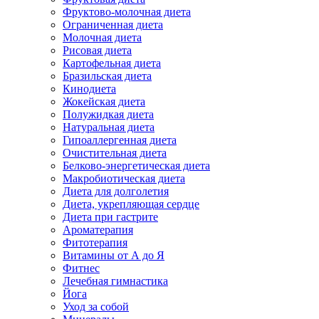
Фруктово-молочная диета
Ограниченная диета
Молочная диета
Рисовая диета
Картофельная диета
Бразильская диета
Кинодиета
Жокейская диета
Полужидкая диета
Натуральная диета
Гипоаллергенная диета
Очистительная диета
Белково-энергетическая диета
Макробиотическая диета
Диета для долголетия
Диета, укрепляющая сердце
Диета при гастрите
Ароматерапия
Фитотерапия
Витамины от А до Я
Фитнес
Лечебная гимнастика
Йога
Уход за собой