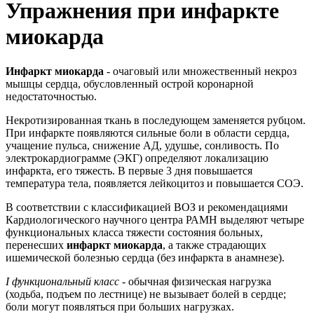
Упражнения при инфаркте
миокарда
Инфаркт миокарда
- очаговый или множественный некроз
мышцы сердца, обусловленный острой коронарной
недостаточностью.
Некротизированная ткань в последующем заменяется рубцом.
При инфаркте появляются сильные боли в области сердца,
учащение пульса, снижение АД, удушье, сонливость. По
электрокардиограмме (ЭКГ) определяют локализацию
инфаркта, его тяжесть. В первые 3 дня повышается
температура тела, появляется лейкоцитоз и повышается СОЭ.
В соответствии с классификацией ВОЗ и рекомендациями
Кардиологического научного центра РАМН выделяют четыре
функциональных класса тяжести состояния больных,
перенесших
инфаркт миокарда
, а также страдающих
ишемической болезнью сердца (без инфаркта в анамнезе).
I функциональный класс
- обычная физическая нагрузка
(ходьба, подъем по лестнице) не вызывает болей в сердце;
боли могут появляться при больших нагрузках.