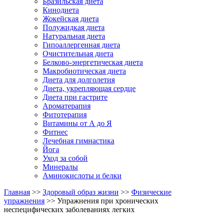
Бразильская диета
Кинодиета
Жокейская диета
Полужидкая диета
Натуральная диета
Гипоаллергенная диета
Очистительная диета
Белково-энергетическая диета
Макробиотическая диета
Диета для долголетия
Диета, укрепляющая сердце
Диета при гастрите
Ароматерапия
Фитотерапия
Витамины от А до Я
Фитнес
Лечебная гимнастика
Йога
Уход за собой
Минералы
Аминокислоты и белки
Главная
>>
Здоровый образ жизни
>>
Физические
упражнения
>> Упражнения при хронических
неспецифических заболеваниях легких