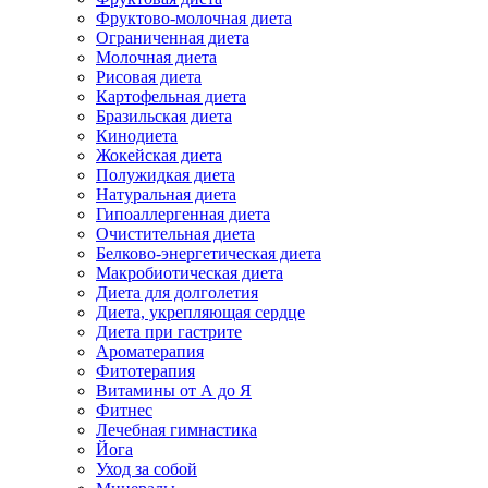
Фруктово-молочная диета
Ограниченная диета
Молочная диета
Рисовая диета
Картофельная диета
Бразильская диета
Кинодиета
Жокейская диета
Полужидкая диета
Натуральная диета
Гипоаллергенная диета
Очистительная диета
Белково-энергетическая диета
Макробиотическая диета
Диета для долголетия
Диета, укрепляющая сердце
Диета при гастрите
Ароматерапия
Фитотерапия
Витамины от А до Я
Фитнес
Лечебная гимнастика
Йога
Уход за собой