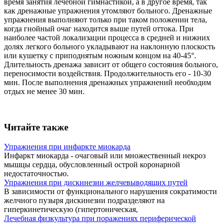
время занятия лечебной гимнастикой, а в другое время, так
как дренажные упражнения утомляют больного. Дренажные
упражнения выполняют только при таком положении тела,
когда гнойный очаг находится выше путей оттока. При
наиболее частой локализации процесса в средней и нижних
долях легкого больного укладывают на наклонную плоскость
или кушетку с приподнятым ножным концом на 40-45°.
Длительность дренажа зависит от общего состояния больного,
переносимости воздействия. Продолжительность его - 10-30
мин. После выполнения дренажных упражнений необходим
отдых не менее 30 мин.
Читайте также
Упражнения при инфаркте миокарда
Инфаркт миокарда - очаговый или множественный некроз
мышцы сердца, обусловленный острой коронарной
недостаточностью.
Упражнения при дискинезии желчевыводящих путей
В зависимости от функционального нарушения сократимости
желчного пузыря дискинезии подразделяют на
гиперкинетическую (гипертоническая,
Лечебная физкультура при поражениях периферической