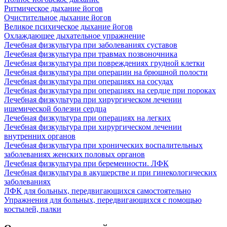
Ритмическое дыхание йогов
Очистительное дыхание йогов
Великое психическое дыхание йогов
Охлаждающее дыхательное упражнение
Лечебная физкультура при заболеваниях суставов
Лечебная физкультура при травмах позвоночника
Лечебная физкультура при повреждениях грудной клетки
Лечебная физкультура при операции на брюшной полости
Лечебная физкультура при операциях на сосудах
Лечебная физкультура при операциях на сердце при пороках
Лечебная физкультура при хирургическом лечении
ишемической болезни сердца
Лечебная физкультура при операциях на легких
Лечебная физкультура при хирургическом лечении
внутренних органов
Лечебная физкультура при хронических воспалительных
заболеваниях женских половых органов
Лечебная физкультура при беременности. ЛФК
Лечебная физкультура в акушерстве и при гинекологических
заболеваниях
ЛФК для больных, передвигающихся самостоятельно
Упражнения для больных, передвигающихся с помощью
костылей, палки