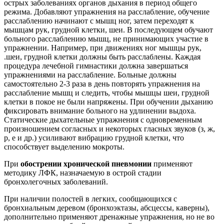
острых заболеваниях органов дыхания в период общего
режима. Добавляют упражнения на расслабление, обучение
расслаблению начинают с мышц ног, затем переходят к
мышцам рук, грудной клетки, шеи. В последующем обучают
больного расслаблению мышц, не принимающих участие в
упражнении. Например, при движениях ног мышцы рук,
.шеи, грудной клетки должны быть расслаблены. Каждая
процедура лечебной гимнастики должна завершаться
упражнениями на расслабление. Больные должны
самостоятельно 2-3 раза в день повторять упражнения на
расслабление мышц и следить, чтобы мышцы шеи, грудной
клетки в покое не были напряжены. При обучении дыханию
фиксировать внимание больного на удлинении выдоха.
Статические дыхательные упражнения с одновременным
произношением согласных и некоторых гласных звуков (з, ж,
р, е и др.) усиливают вибрацию грудной клетки, что
способствует выделению мокроты.
При
обострении хронической пневмонии
применяют
методику ЛФК, назначаемую в острой стадии
бронхолегочных заболеваний.
При наличии полостей в легких, сообщающихся с
бронхиальным деревом (бронхоэктазы, абсцессы, каверны),
дополнительно применяют дренажные упражнения, но не во