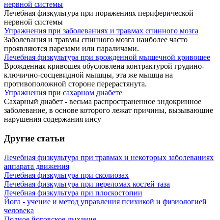
нервной системы
Лечебная физкультура при поражениях периферической
нервной системы
Упражнения при заболеваниях и травмах спинного мозга
Заболевания и травмы спинного мозга наиболее часто
проявляются парезами или параличами.
Лечебная физкультура при врожденной мышечной кривошее
Врожденная кривошея обусловлена контрактурой грудино-
ключично-сосцевидной мышцы, эта же мышца на
противоположной стороне перерастянута.
Упражнения при сахарном диабете
Сахарный диабет - весьма распространенное эндокринное
заболевание, в основе которого лежат причины, вызывающие
нарушения содержания инсу
Другие статьи
Лечебная физкультура при травмах и некоторых заболеваниях
аппарата движения
Лечебная физкультура при сколиозах
Лечебная физкультура при переломах костей таза
Лечебная физкультура при плоскостопии
Йога - учение и метод управления психикой и физиологией
человека
Полное йоговское дыхание