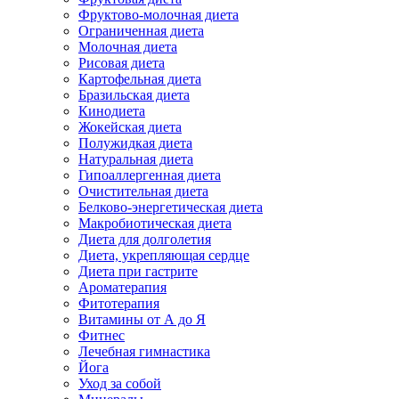
Фруктово-молочная диета
Ограниченная диета
Молочная диета
Рисовая диета
Картофельная диета
Бразильская диета
Кинодиета
Жокейская диета
Полужидкая диета
Натуральная диета
Гипоаллергенная диета
Очистительная диета
Белково-энергетическая диета
Макробиотическая диета
Диета для долголетия
Диета, укрепляющая сердце
Диета при гастрите
Ароматерапия
Фитотерапия
Витамины от А до Я
Фитнес
Лечебная гимнастика
Йога
Уход за собой