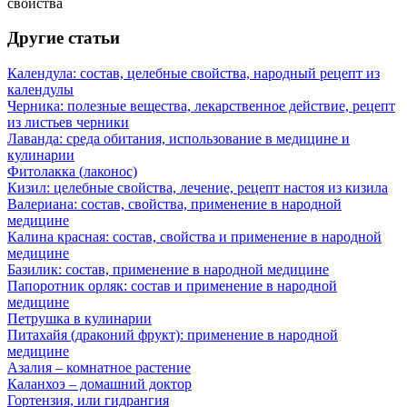
свойства
Другие статьи
Календула: состав, целебные свойства, народный рецепт из
календулы
Черника: полезные вещества, лекарственное действие, рецепт
из листьев черники
Лаванда: среда обитания, использование в медицине и
кулинарии
Фитолакка (лаконос)
Кизил: целебные свойства, лечение, рецепт настоя из кизила
Валериана: состав, свойства, применение в народной
медицине
Калина красная: состав, свойства и применение в народной
медицине
Базилик: состав, применение в народной медицине
Папоротник орляк: состав и применение в народной
медицине
Петрушка в кулинарии
Питахайя (драконий фрукт): применение в народной
медицине
Азалия – комнатное растение
Каланхоэ – домашний доктор
Гортензия, или гидрангия