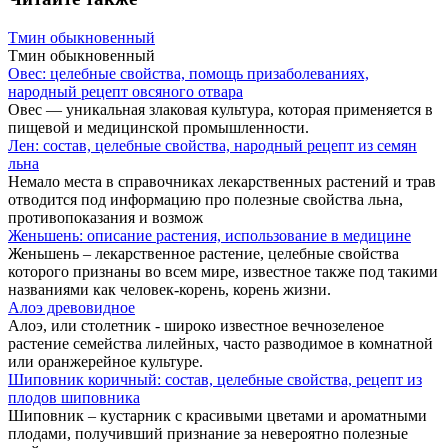
Тмин обыкновенный
Тмин обыкновенный
Овес: целебные свойства, помощь призаболеваниях,
народный рецепт овсяного отвара
Овес — уникальная злаковая культура, которая применяется в
пищевой и медицинской промышленности.
Лен: состав, целебные свойства, народный рецепт из семян
льна
Немало места в справочниках лекарственных растений и трав
отводится под информацию про полезные свойства льна,
противопоказания и возмож
Женьшень: описание растения, использование в медицине
Женьшень – лекарственное растение, целебные свойства
которого признаны во всем мире, известное также под такими
названиями как человек-корень, корень жизни.
Алоэ древовидное
Алоэ, или столетник - широко известное вечнозеленое
растение семейства лилейных, часто разводимое в комнатной
или оранжерейное культуре.
Шиповник коричный: состав, целебные свойства, рецепт из
плодов шиповника
Шиповник – кустарник с красивыми цветами и ароматными
плодами, получивший признание за невероятно полезные