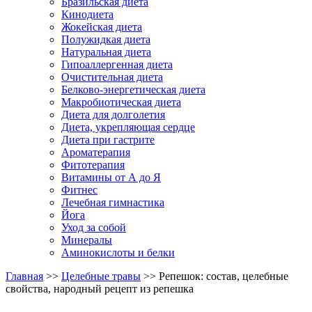
Бразильская диета
Кинодиета
Жокейская диета
Полужидкая диета
Натуральная диета
Гипоаллергенная диета
Очистительная диета
Белково-энергетическая диета
Макробиотическая диета
Диета для долголетия
Диета, укрепляющая сердце
Диета при гастрите
Ароматерапия
Фитотерапия
Витамины от А до Я
Фитнес
Лечебная гимнастика
Йога
Уход за собой
Минералы
Аминокислоты и белки
Главная
>>
Целебные травы
>> Репешок: состав, целебные
свойства, народный рецепт из репешка