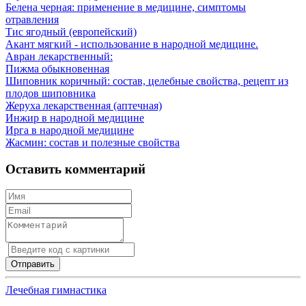
Белена черная: применение в медицине, симптомы
отравления
Тис ягодный (европейский)
Акант мягкий - использование в народной медицине.
Авран лекарственный:
Пижма обыкновенная
Шиповник коричный: состав, целебные свойства, рецепт из
плодов шиповника
Жеруха лекарственная (аптечная)
Инжир в народной медицине
Ирга в народной медицине
Жасмин: состав и полезные свойства
Оставить комментарий
Лечебная гимнастика