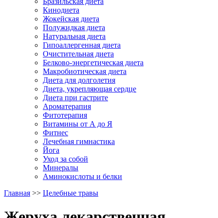
Бразильская диета
Кинодиета
Жокейская диета
Полужидкая диета
Натуральная диета
Гипоаллергенная диета
Очистительная диета
Белково-энергетическая диета
Макробиотическая диета
Диета для долголетия
Диета, укрепляющая сердце
Диета при гастрите
Ароматерапия
Фитотерапия
Витамины от А до Я
Фитнес
Лечебная гимнастика
Йога
Уход за собой
Минералы
Аминокислоты и белки
Главная
>>
Целебные травы
Жеруха лекарственная