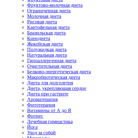
Фруктово-молочная диета
Ограниченная диета
Молочная диета
Рисовая диета
Картофельная диета
Бразильская диета
Кинодиета
Жокейская диета
Полужидкая диета
Натуральная диета
Гипоаллергенная диета
Очистительная диета
Белково-энергетическая диета
Макробиотическая диета
Диета для долголетия
Диета, укрепляющая сердце
Диета при гастрите
Ароматерапия
Фитотерапия
Витамины от А до Я
Фитнес
Лечебная гимнастика
Йога
Уход за собой