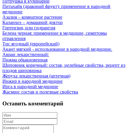
Петрушка в кулинарии
Питахайя (драконий фрукт): применение в народной
медицине
Азалия – комнатное растение
Каланхоэ – домашний доктор
Гортензия, или гидрангия
Белена черная: применение в медицине, симптомы
отравления
Тис ягодный (европейский)
Акант мягкий - использование в народной медицине.
Авран лекарственный:
Пижма обыкновенная
Шиповник коричный: состав, целебные свойства, рецепт из
плодов шиповника
Жеруха лекарственная (аптечная)
Инжир в народной медицине
Ирга в народной медицине
Жасмин: состав и полезные свойства
Оставить комментарий