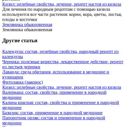
Кизил: целебные свойства, лечение, рецепт настоя из кизила
Для лечения по народным рецептам с помощью кизила
используются все части растения: корни, кора, цветы, листья,
плоды и косточки
Земляника обыкновенная
Земляника обыкновенная
Другие статьи
Календула: состав, целебные свойства, народный рецепт из
календулы
Черника: полезные вещества, лекарственное действие, рецепт
из листьев черники
Лаванда: среда обитания, использование в медицине и
кулинарии
Фитолакка (лаконос)
Кизил: целебные свойства, лечение, рецепт настоя из кизила
Валериана: состав, свойства, применение в народной
медицине
Калина красная: состав, свойства и применение в народной
медицине
Базилик: состав, применение в народной медицине
Папоротник орляк: состав и применение в народной
медицине