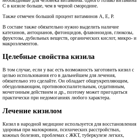
необходимые для человека витамины: одного только витамина
С в кизиле больше, чем в черной смородине.
Также отмечен большой процент витаминов А, Е, P.
В составе также обязательно нужно выделить наличие
катехинов, антоцианов, фитонцидов, флавоноидов, глюкозы,
фруктозы, дубильных веществ, органических кислот, микро- и
макроэлементов.
Целебные свойства кизила
В том случае, если у вас есть возможность заготовить кизил с
целью использования его в дальнейшем для лечения,
обязательно это сделайте. Он обладает общеукрепляющим,
обездоливающим, противовоспалительным, седативным,
мочегонным действием и др., поэтому может пригодиться
практически при недомоганиях любого характера.
Лечение кизилом
Кизил в народной медицине используется для восстановления
здоровья при малокровии, психических расстройствах,
кожных болезнях, проблемах с ЖКТ, туберкулезе легких,