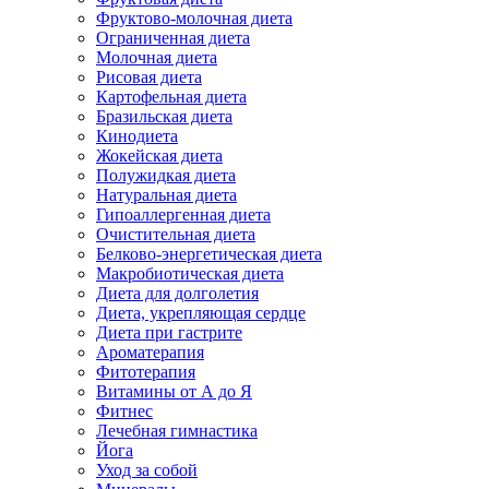
Фруктово-молочная диета
Ограниченная диета
Молочная диета
Рисовая диета
Картофельная диета
Бразильская диета
Кинодиета
Жокейская диета
Полужидкая диета
Натуральная диета
Гипоаллергенная диета
Очистительная диета
Белково-энергетическая диета
Макробиотическая диета
Диета для долголетия
Диета, укрепляющая сердце
Диета при гастрите
Ароматерапия
Фитотерапия
Витамины от А до Я
Фитнес
Лечебная гимнастика
Йога
Уход за собой