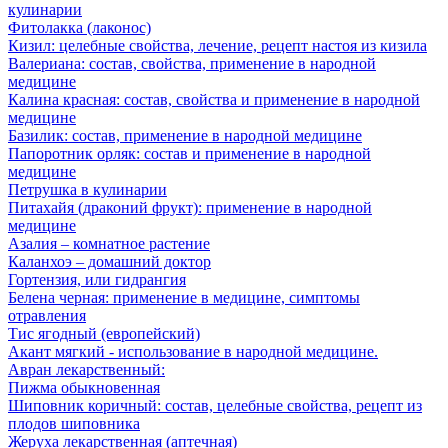
кулинарии
Фитолакка (лаконос)
Кизил: целебные свойства, лечение, рецепт настоя из кизила
Валериана: состав, свойства, применение в народной
медицине
Калина красная: состав, свойства и применение в народной
медицине
Базилик: состав, применение в народной медицине
Папоротник орляк: состав и применение в народной
медицине
Петрушка в кулинарии
Питахайя (драконий фрукт): применение в народной
медицине
Азалия – комнатное растение
Каланхоэ – домашний доктор
Гортензия, или гидрангия
Белена черная: применение в медицине, симптомы
отравления
Тис ягодный (европейский)
Акант мягкий - использование в народной медицине.
Авран лекарственный:
Пижма обыкновенная
Шиповник коричный: состав, целебные свойства, рецепт из
плодов шиповника
Жеруха лекарственная (аптечная)