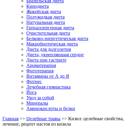
Бразильская диета
Кинодиета
Жокейская диета
Полужидкая диета
Натуральная диета
Гипоаллергенная диета
Очистительная диета
Белково-энергетическая диета
Макробиотическая диета
Диета для долголетия
Диета, укрепляющая сердце
Диета при гастрите
Ароматерапия
Фитотерапия
Витамины от А до Я
Фитнес
Лечебная гимнастика
Йога
Уход за собой
Минералы
Аминокислоты и белки
Главная
>>
Целебные травы
>> Кизил: целебные свойства,
лечение, рецепт настоя из кизила