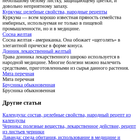
небольшому белому листку, защищающему цветки, и
довольно неприятному запаху.
Куркума: целебные свойства, народные рецепты
Куркума — всем хорошо известная пряность семейства
имбирных, используемая не только в пищевой
промышленности, но и в медицине.
Сосна желтая
Сосна желтая - американка. Она обожает «щеголять» в
элегантной прическе в форме конуса.
Донник лекарственный желтый
Трава донника лекарственного широко используется в
народной медицине. Многие болезни можно вылечить
средствами, приготовленными из сырья данного растения.
Мята перечная
Мята перечная
Брусника обыкновенная
Брусника обыкновенная
Другие статьи
Календула: состав, целебные свойства, народный рецепт из
календулы
Черника: полезные вещества, лекарственное действие, рецепт
из листьев черники
Лаванда: среда обитания, использование в медицине и