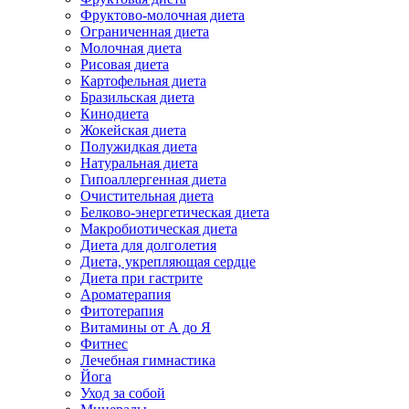
Фруктово-молочная диета
Ограниченная диета
Молочная диета
Рисовая диета
Картофельная диета
Бразильская диета
Кинодиета
Жокейская диета
Полужидкая диета
Натуральная диета
Гипоаллергенная диета
Очистительная диета
Белково-энергетическая диета
Макробиотическая диета
Диета для долголетия
Диета, укрепляющая сердце
Диета при гастрите
Ароматерапия
Фитотерапия
Витамины от А до Я
Фитнес
Лечебная гимнастика
Йога
Уход за собой