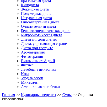
Бразильская диета
Кинодиета
Жокейская диета
Полужидкая диета
Натуральная диета
Гипоаллергенная диета
Очистительная диета
Белково-энергетическая диета
Макробиотическая диета
Диета для долголетия
Диета, укрепляющая сердце
Диета при гастрите
Ароматерапия
Фитотерапия
Витамины от А до Я
Фитнес
Лечебная гимнастика
Йога
Уход за собой
Минералы
Аминокислоты и белки
Главная
>>
Кулинарные рецепты
>>
Супы
>> Окрошка
классическая.