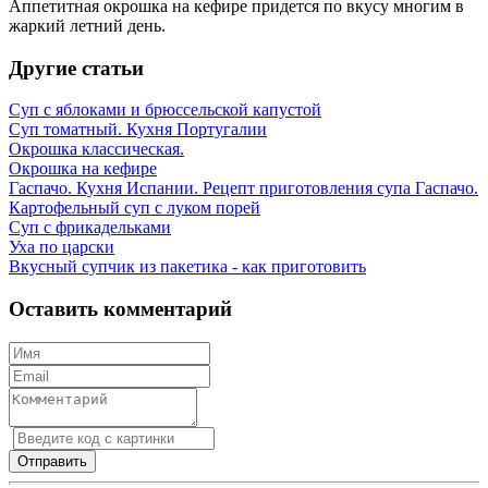
Аппетитная окрошка на кефире придется по вкусу многим в
жаркий летний день.
Другие статьи
Суп с яблоками и брюссельской капустой
Суп томатный. Кухня Португалии
Окрошка классическая.
Окрошка на кефире
Гаспачо. Кухня Испании. Рецепт приготовления супа Гаспачо.
Картофельный суп с луком порей
Суп с фрикадельками
Уха по царски
Вкусный супчик из пакетика - как приготовить
Оставить комментарий