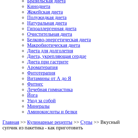
Бразильская диета
Кинодиета
Жокейская диета
Полужидкая диета
Натуральная диета
Гипоаллергенная диета
Очистительная диета
Белково-энергетическая диета
Макробиотическая диета
Диета для долголетия
Диета, укрепляющая сердце
Диета при гастрите
Ароматерапия
Фитотерапия
Витамины от А до Я
Фитнес
Лечебная гимнастика
Йога
Уход за собой
Минералы
Аминокислоты и белки
Главная
>>
Кулинарные рецепты
>>
Супы
>> Вкусный
супчик из пакетика - как приготовить