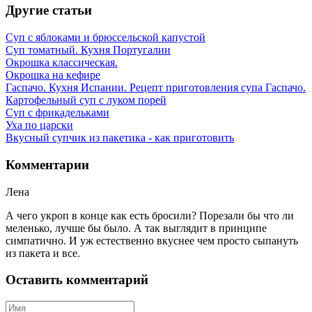
Другие статьи
Суп с яблоками и брюссельской капустой
Суп томатный. Кухня Португалии
Окрошка классическая.
Окрошка на кефире
Гаспачо. Кухня Испании. Рецепт приготовления супа Гаспачо.
Картофельный суп с луком порей
Суп с фрикадельками
Уха по царски
Вкусный супчик из пакетика - как приготовить
Комментарии
Лена
А чего укроп в конце как есть бросили? Порезали бы что ли
меленько, лучше бы было. А так выглядит в принципе
симпатично. И уж естественно вкуснее чем просто сыпануть
из пакета и все.
Оставить комментарий