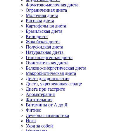
Фруктово-молочная диета
Ограниченная диета
Молочная диета
Рисовая диета
Картофельная диета
Бразильская диета
Кинодиета
Жокейская диета
Полужидкая диета
Натуральная диета
Гипоаллергенная диета
Очистительная диета
Белково-энергетическая диета
Макробиотическая диета
Диета для долголетия
Диета, укрепляющая сердце
Диета при гастрите
Ароматерапия
Фитотерапия
Витамины от А до Я
Фитнес
Лечебная гимнастика
Йога
Уход за собой