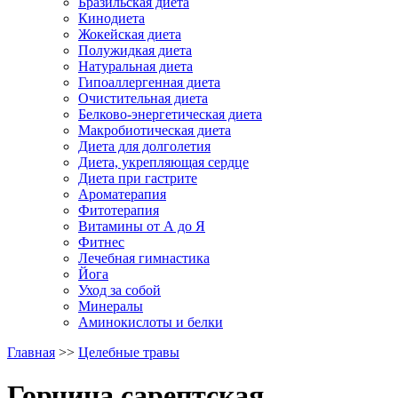
Бразильская диета
Кинодиета
Жокейская диета
Полужидкая диета
Натуральная диета
Гипоаллергенная диета
Очистительная диета
Белково-энергетическая диета
Макробиотическая диета
Диета для долголетия
Диета, укрепляющая сердце
Диета при гастрите
Ароматерапия
Фитотерапия
Витамины от А до Я
Фитнес
Лечебная гимнастика
Йога
Уход за собой
Минералы
Аминокислоты и белки
Главная
>>
Целебные травы
Горчица сарептская