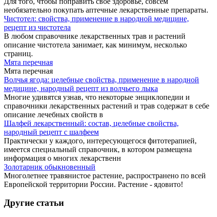
Для того, чтобы поправить свое здоровье, совсем
необязательно покупать аптечные лекарственные препараты.
Чистотел: свойства, применение в народной медицине,
рецепт из чистотела
В любом справочнике лекарственных трав и растений
описание чистотела занимает, как минимум, несколько
страниц.
Мята перечная
Мята перечная
Волчья ягода: целебные свойства, применение в народной
медицине, народный рецепт из волчьего лыка
Многие удивятся узнав, что некоторые энциклопедии и
справочники лекарственных растений и трав содержат в себе
описание лечебных свойств в
Шалфей лекарственный: состав, целебные свойства,
народный рецепт с шалфеем
Практически у каждого, интересующегося фитотерапией,
имеется специальный справочник, в котором размещена
информация о многих лекарственн
Золотарник обыкновенный
Многолетнее травянистое растение, распространено по всей
Европейской территории России. Растение - ядовито!
Другие статьи