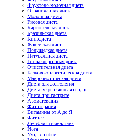
Фруктово-молочная диета
Ограниченная диета
Молочная диета
Рисовая диета
Картофельная диета
Бразильская диета
Кинодиета
Жокейская диета
Полужидкая диета
Натуральная диета
Гипоаллергенная диета
Очистительная диета
Белково-энергетическая диета
Макробиотическая диета
Диета для долголетия
Диета, укрепляющая сердце
Диета при гастрите
Ароматерапия
Фитотерапия
Витамины от А до Я
Фитнес
Лечебная гимнастика
Йога
Уход за собой