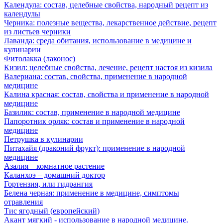
Календула: состав, целебные свойства, народный рецепт из
календулы
Черника: полезные вещества, лекарственное действие, рецепт
из листьев черники
Лаванда: среда обитания, использование в медицине и
кулинарии
Фитолакка (лаконос)
Кизил: целебные свойства, лечение, рецепт настоя из кизила
Валериана: состав, свойства, применение в народной
медицине
Калина красная: состав, свойства и применение в народной
медицине
Базилик: состав, применение в народной медицине
Папоротник орляк: состав и применение в народной
медицине
Петрушка в кулинарии
Питахайя (драконий фрукт): применение в народной
медицине
Азалия – комнатное растение
Каланхоэ – домашний доктор
Гортензия, или гидрангия
Белена черная: применение в медицине, симптомы
отравления
Тис ягодный (европейский)
Акант мягкий - использование в народной медицине.