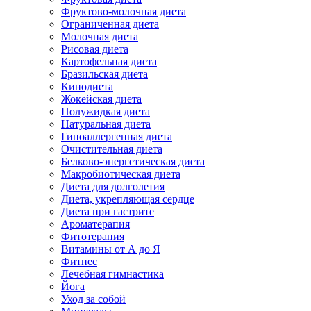
Фруктово-молочная диета
Ограниченная диета
Молочная диета
Рисовая диета
Картофельная диета
Бразильская диета
Кинодиета
Жокейская диета
Полужидкая диета
Натуральная диета
Гипоаллергенная диета
Очистительная диета
Белково-энергетическая диета
Макробиотическая диета
Диета для долголетия
Диета, укрепляющая сердце
Диета при гастрите
Ароматерапия
Фитотерапия
Витамины от А до Я
Фитнес
Лечебная гимнастика
Йога
Уход за собой