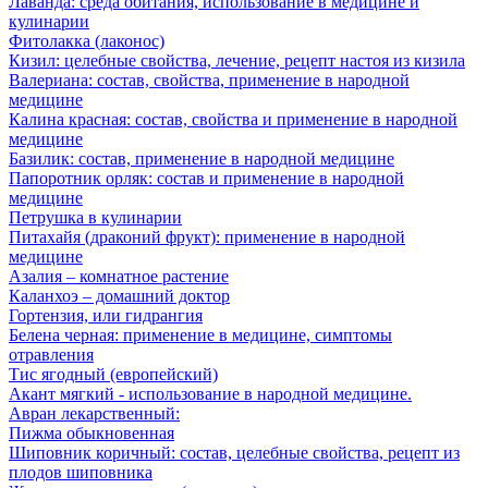
Лаванда: среда обитания, использование в медицине и
кулинарии
Фитолакка (лаконос)
Кизил: целебные свойства, лечение, рецепт настоя из кизила
Валериана: состав, свойства, применение в народной
медицине
Калина красная: состав, свойства и применение в народной
медицине
Базилик: состав, применение в народной медицине
Папоротник орляк: состав и применение в народной
медицине
Петрушка в кулинарии
Питахайя (драконий фрукт): применение в народной
медицине
Азалия – комнатное растение
Каланхоэ – домашний доктор
Гортензия, или гидрангия
Белена черная: применение в медицине, симптомы
отравления
Тис ягодный (европейский)
Акант мягкий - использование в народной медицине.
Авран лекарственный:
Пижма обыкновенная
Шиповник коричный: состав, целебные свойства, рецепт из
плодов шиповника