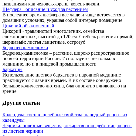
названиями как человек-корень, корень жизни.
Шефлера - описание и уход за растением
В последнее время шефлера все чаще и чаще встречается в
домашних условиях, украшая собой интерьер помещение
Цикорий обыкновенный
Цикорий - травянистый многолетник, семейства
сложноцветных, высотой до 120 см. Стебель растения прямой,
шершавый; листья ланцетные, острозуб
Бедренец камнеломка
Бедренец-камнеломка – растение, широко распространенное
по всей территории России. Используется не только в
медицине, но и в пищевой промышленности
Бархатцы
Использование цветков бархатцев в народной медицине
практикуется с давних времен. В их составе обнаружено
большое количество лютеина, благоприятно влияющего на
зрение.
Другие статьи
Календула: состав, целебные свойства, народный рецепт из
календулы
Черника: полезные вещества, лекарственное действие, рецепт
из листьев черники