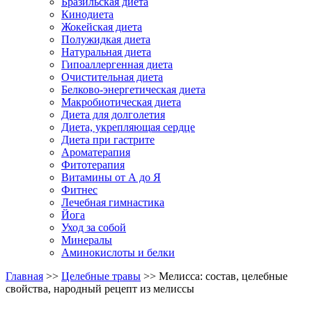
Бразильская диета
Кинодиета
Жокейская диета
Полужидкая диета
Натуральная диета
Гипоаллергенная диета
Очистительная диета
Белково-энергетическая диета
Макробиотическая диета
Диета для долголетия
Диета, укрепляющая сердце
Диета при гастрите
Ароматерапия
Фитотерапия
Витамины от А до Я
Фитнес
Лечебная гимнастика
Йога
Уход за собой
Минералы
Аминокислоты и белки
Главная
>>
Целебные травы
>> Мелисса: состав, целебные
свойства, народный рецепт из мелиссы