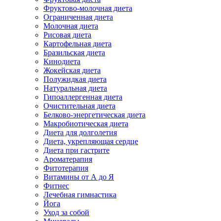
Фруктово-молочная диета
Ограниченная диета
Молочная диета
Рисовая диета
Картофельная диета
Бразильская диета
Кинодиета
Жокейская диета
Полужидкая диета
Натуральная диета
Гипоаллергенная диета
Очистительная диета
Белково-энергетическая диета
Макробиотическая диета
Диета для долголетия
Диета, укрепляющая сердце
Диета при гастрите
Ароматерапия
Фитотерапия
Витамины от А до Я
Фитнес
Лечебная гимнастика
Йога
Уход за собой