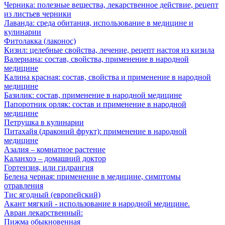
Черника: полезные вещества, лекарственное действие, рецепт
из листьев черники
Лаванда: среда обитания, использование в медицине и
кулинарии
Фитолакка (лаконос)
Кизил: целебные свойства, лечение, рецепт настоя из кизила
Валериана: состав, свойства, применение в народной
медицине
Калина красная: состав, свойства и применение в народной
медицине
Базилик: состав, применение в народной медицине
Папоротник орляк: состав и применение в народной
медицине
Петрушка в кулинарии
Питахайя (драконий фрукт): применение в народной
медицине
Азалия – комнатное растение
Каланхоэ – домашний доктор
Гортензия, или гидрангия
Белена черная: применение в медицине, симптомы
отравления
Тис ягодный (европейский)
Акант мягкий - использование в народной медицине.
Авран лекарственный:
Пижма обыкновенная