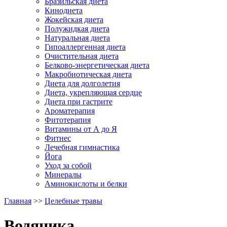
Бразильская диета
Кинодиета
Жокейская диета
Полужидкая диета
Натуральная диета
Гипоаллергенная диета
Очистительная диета
Белково-энергетическая диета
Макробиотическая диета
Диета для долголетия
Диета, укрепляющая сердце
Диета при гастрите
Ароматерапия
Фитотерапия
Витамины от А до Я
Фитнес
Лечебная гимнастика
Йога
Уход за собой
Минералы
Аминокислоты и белки
Главная
>>
Целебные травы
Водяника