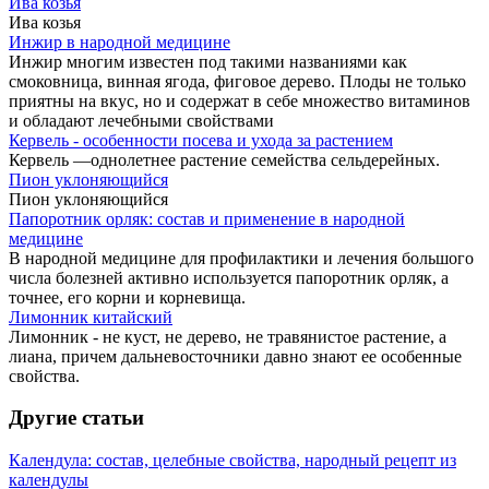
Ива козья
Ива козья
Инжир в народной медицине
Инжир многим известен под такими названиями как
смоковница, винная ягода, фиговое дерево. Плоды не только
приятны на вкус, но и содержат в себе множество витаминов
и обладают лечебными свойствами
Кервель - особенности посева и ухода за растением
Кервель —однолетнее растение семейства сельдерейных.
Пион уклоняющийся
Пион уклоняющийся
Папоротник орляк: состав и применение в народной
медицине
В народной медицине для профилактики и лечения большого
числа болезней активно используется папоротник орляк, а
точнее, его корни и корневища.
Лимонник китайский
Лимонник - не куст, не дерево, не травянистое растение, а
лиана, причем дальневосточники давно знают ее особенные
свойства.
Другие статьи
Календула: состав, целебные свойства, народный рецепт из
календулы