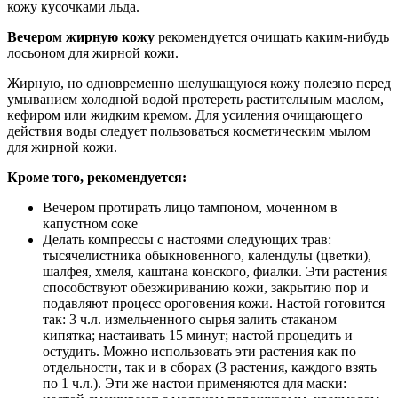
кожу кусочками льда.
Вечером жирную кожу
рекомендуется очищать каким-нибудь
лосьоном для жирной кожи.
Жирную, но одновременно шелушащуюся кожу полезно перед
умыванием холодной водой протереть растительным маслом,
кефиром или жидким кремом. Для усиления очищающего
действия воды следует пользоваться косметическим мылом
для жирной кожи.
Кроме того, рекомендуется:
Вечером протирать лицо тампоном, моченном в
капустном соке
Делать компрессы с настоями следующих трав:
тысячелистника обыкновенного, календулы (цветки),
шалфея, хмеля, каштана конского, фиалки. Эти растения
способствуют обезжириванию кожи, закрытию пор и
подавляют процесс ороговения кожи. Настой готовится
так: 3 ч.л. измельченного сырья залить стаканом
кипятка; настаивать 15 минут; настой процедить и
остудить. Можно использовать эти растения как по
отдельности, так и в сборах (3 растения, каждого взять
по 1 ч.л.). Эти же настои применяются для маски: