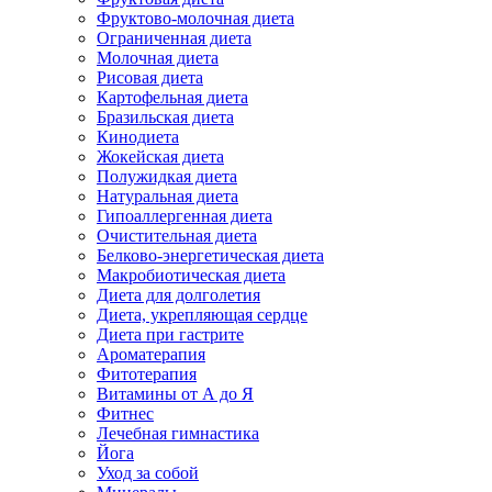
Фруктово-молочная диета
Ограниченная диета
Молочная диета
Рисовая диета
Картофельная диета
Бразильская диета
Кинодиета
Жокейская диета
Полужидкая диета
Натуральная диета
Гипоаллергенная диета
Очистительная диета
Белково-энергетическая диета
Макробиотическая диета
Диета для долголетия
Диета, укрепляющая сердце
Диета при гастрите
Ароматерапия
Фитотерапия
Витамины от А до Я
Фитнес
Лечебная гимнастика
Йога
Уход за собой