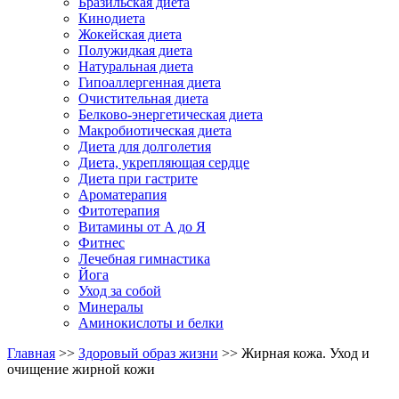
Бразильская диета
Кинодиета
Жокейская диета
Полужидкая диета
Натуральная диета
Гипоаллергенная диета
Очистительная диета
Белково-энергетическая диета
Макробиотическая диета
Диета для долголетия
Диета, укрепляющая сердце
Диета при гастрите
Ароматерапия
Фитотерапия
Витамины от А до Я
Фитнес
Лечебная гимнастика
Йога
Уход за собой
Минералы
Аминокислоты и белки
Главная
>>
Здоровый образ жизни
>> Жирная кожа. Уход и
очищение жирной кожи