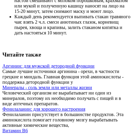
настой смешивают с молоком порошковым, крахмалом
или мукой и полученную кашицу наносят на лицо на
15-20 минут, затем снимают маску и моют лицо.
Каждый день рекомендуется выпивать стакан травяного
чая: взять 2 ч.л. смеси анютиных глазок, корневищ
пырея, хвоща и крапивы, залить стаканом кипятка и
дать настояться 10 минут.
Читайте также
Аргинин: для мужской детородной функции
Самые лучшие источники аргинина - орехи, в частности
грецкие и миндаль. Главная функция этой аминокислоты -
поддержка детородной функции у
Минералы - соль земли или металлы жизни
Человеческий организм не вырабатывает ни один из
минералов, поэтому их необходимо получать с пищей и в
виде аптечных препаратов.
Фенилаланин: для хорошего настроения
Фенилаланин присутствует в большинстве продуктов. Эта
аминокислота помогает головному мозгу вырабатывать
активные химические вещества,
Витамин В6