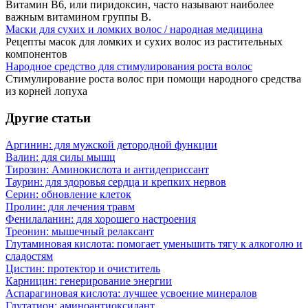
Витамин В6, или пиридоксин, часто называют наиболее
важным витамином группы В.
Маски для сухих и ломких волос / народная медицина
Рецепты масок для ломких и сухих волос из растительных
компонентов
Народное средство для стимулирования роста волос
Стимулирование роста волос при помощи народного средства
из корней лопуха
Другие статьи
Аргинин: для мужской детородной функции
Валин: для силы мышц
Тирозин: Аминокислота и антидеприссант
Таурин: для здоровья сердца и крепких нервов
Серин: обновление клеток
Пролин: для лечения травм
Фенилаланин: для хорошего настроения
Треонин: мышечный релаксант
Глутаминовая кислота: помогает уменьшить тягу к алкоголю и
сладостям
Цистин: протектор и очиститель
Карницин: генерирование энергии
Аспарагиновая кислота: лучшее усвоение минералов
Глутатион: аминоантиоксидант