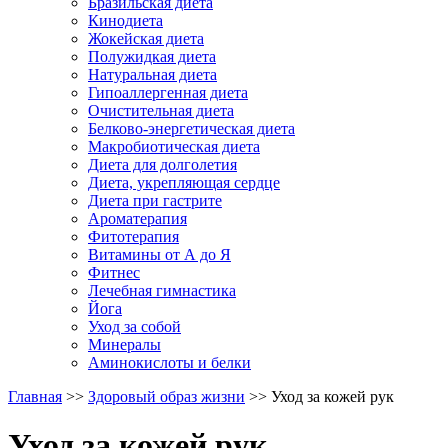
Бразильская диета
Кинодиета
Жокейская диета
Полужидкая диета
Натуральная диета
Гипоаллергенная диета
Очистительная диета
Белково-энергетическая диета
Макробиотическая диета
Диета для долголетия
Диета, укрепляющая сердце
Диета при гастрите
Ароматерапия
Фитотерапия
Витамины от А до Я
Фитнес
Лечебная гимнастика
Йога
Уход за собой
Минералы
Аминокислоты и белки
Главная
>>
Здоровый образ жизни
>> Уход за кожей рук
Уход за кожей рук