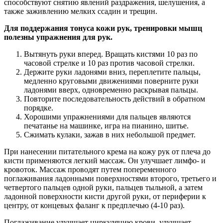
способствуют снятию явлений раздражения, шелушения, а
также заживлению мелких ссадин и трещин.
Для поддержания тонуса кожи рук, тренировки мышц
полезны упражнения для рук.
Вытянуть руки вперед. Вращать кистями 10 раз по
часовой стрелке и 10 раз против часовой стрелки.
Держите руки ладонями вниз, переплетите пальцы,
медленно круговыми движениями поверните руки
ладонями вверх, одновременно раскрывая пальцы.
Повторите последовательность действий в обратном
порядке.
Хорошими упражнениями для пальцев являются
печатанье на машинке, игра на пианино, шитье.
Сжимать кулаки, зажав в них небольшой предмет.
При нанесении питательного крема на кожу рук от плеча до
кисти применяются легкий массаж. Он улучшает лимфо- и
кровоток. Массаж проводят путем попеременного
поглаживания ладонными поверхностями второго, третьего и
четвертого пальцев одной руки, пальцев тыльной, а затем
ладонной поверхности кисти другой руки, от периферии к
центру, от концевых фаланг к предплечью (4-10 раз).
Поглаживание улучшает циркуляцию крови, улучшает