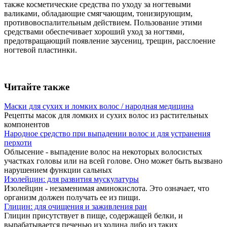
также косметические средства по уходу за ногтевыми
валиками, обладающие смягчающим, тонизирующим,
противовоспалительным действием. Пользование этими
средствами обеспечивает хороший уход за ногтями,
предотвращающий появление заусениц, трещин, расслоение
ногтевой пластинки.
Читайте также
Маски для сухих и ломких волос / народная медицина
Рецепты масок для ломких и сухих волос из растительных
компонентов
Народное средство при выпадении волос и для устранения
перхоти
Облысение - выпадение волос на некоторых волосистых
участках головы или на всей голове. Оно может быть вызвано
нарушением функции сальных
Изолейцин: для развития мускулатуры
Изолейцин - незаменимая аминокислота. Это означает, что
организм должен получать ее из пищи.
Глицин: для очищения и заживления ран
Глицин присутствует в пище, содержащей белки, и
вырабатывается печенью из холина либо из таких