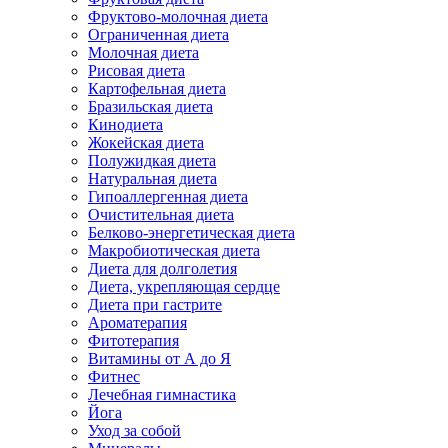
Фруктово-молочная диета
Ограниченная диета
Молочная диета
Рисовая диета
Картофельная диета
Бразильская диета
Кинодиета
Жокейская диета
Полужидкая диета
Натуральная диета
Гипоаллергенная диета
Очистительная диета
Белково-энергетическая диета
Макробиотическая диета
Диета для долголетия
Диета, укрепляющая сердце
Диета при гастрите
Ароматерапия
Фитотерапия
Витамины от А до Я
Фитнес
Лечебная гимнастика
Йога
Уход за собой