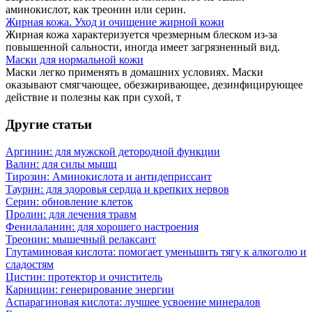
аминокислот, как треонин или серин.
Жирная кожа. Уход и очищение жирной кожи
Жирная кожа характеризуется чрезмерным блеском из-за
повышенной сальности, иногда имеет загрязненный вид.
Маски для нормальной кожи
Маски легко применять в домашних условиях. Маски
оказывают смягчающее, обезжиривающее, дезинфицирующее
действие и полезны как при сухой, т
Другие статьи
Аргинин: для мужской детородной функции
Валин: для силы мышц
Тирозин: Аминокислота и антидеприссант
Таурин: для здоровья сердца и крепких нервов
Серин: обновление клеток
Пролин: для лечения травм
Фенилаланин: для хорошего настроения
Треонин: мышечный релаксант
Глутаминовая кислота: помогает уменьшить тягу к алкоголю и
сладостям
Цистин: протектор и очиститель
Карницин: генерирование энергии
Аспарагиновая кислота: лучшее усвоение минералов